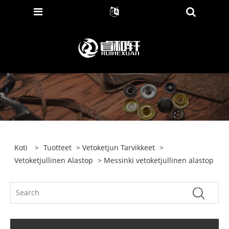
Koti
>
Tuotteet
>
Vetoketjun Tarvikkeet
>
Vetoketjullinen Alastop
> Messinki vetoketjullinen alastop