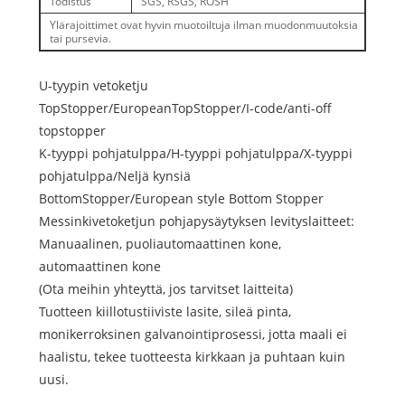
Todistus
SGS, RSGS, ROSH
Ylärajoittimet ovat hyvin muotoiltuja ilman muodonmuutoksia
tai pursevia.
U-tyypin vetoketju
TopStopper/EuropeanTopStopper/I-code/anti-off
topstopper
K-tyyppi pohjatulppa/H-tyyppi pohjatulppa/X-tyyppi
pohjatulppa/
Neljä kynsiä
BottomStopper/European style Bottom Stopper
Messinkivetoketjun pohjapysäytyksen levityslaitteet:
Manuaalinen, puoliautomaattinen kone,
automaattinen kone
(Ota meihin yhteyttä, jos tarvitset laitteita)
Tuotteen kiillotustiiviste lasite, sileä pinta,
monikerroksinen galvanointiprosessi, jotta maali ei
haalistu, tekee tuotteesta kirkkaan ja puhtaan kuin
uusi.