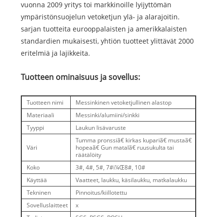
vuonna 2009 yritys toi markkinoille lyijyttömän
ympäristönsuojelun vetoketjun ylä- ja alarajoitin.
sarjan tuotteita eurooppalaisten ja amerikkalaisten
standardien mukaisesti, yhtiön tuotteet ylittävät 2000
eritelmiä ja lajikkeita.
Tuotteen ominaisuus ja sovellus:
Tuotteen nimi
Messinkinen vetoketjullinen alastop
Materiaali
Messinki/alumiini/sinkki
Tyyppi
Laukun lisävaruste
Tumma pronssiã€ kirkas kupariã€ mustaã€
Väri
hopeaã€ Gun matalã€ ruusukulta tai
räätälöity
Koko
3#, 4#, 5#, 7#ï¼Œ8#, 10#
Käyttää
Vaatteet, laukku, käsilaukku, matkalaukku
Tekninen
Pinnoitus/kiillotettu
Sovelluslaitteet
x