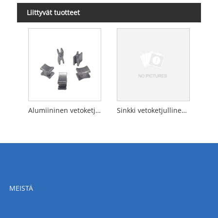
Liittyvät tuotteet
Alumiininen vetoketjullinen alastop
Sinkki vetoketjullinen Top Stop
MEISTÄ