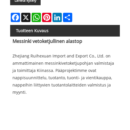
Lähetä kysely
Facebook
X
WhatsApp
Pinterest
LinkedIn
Share
Tuotteen Kuvaus
Messinki vetoketjullinen alastop
Zhejiang Ruihexuan Import and Export Co., Ltd. on
ammattimainen messinkivetoketjupohjan valmistaja
ja toimittaja Kiinassa. Pääprojektimme ovat
nappisuunnittelu, tuotanto, tuonti- ja vientikauppa,
nappeihin liittyvien tuotantolaitteiden valmistus ja
myynti.