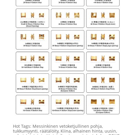
Hot Tags: Messinkinen vetoketjullinen pohja,
tukkumyynti, räätälöity, Kiina, alhainen hinta, uusin,