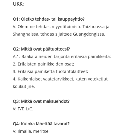
UKK:
Q1: Oletko tehdas- tai kauppayhtiö?
V: Olemme tehdas, myyntitoimisto Taizhoussa ja
Shanghaissa, tehdas sijaitsee Guangdongissa.
Q2: Mitkä ovat päätuotteesi?
A:1. Raaka-aineiden tarjonta erilaisia ​​painikkeita;
2. Erilaisten painikkeiden osat;
3. Erilaisia ​​painiketta tuotantolaitteet;
4. Kaikenlaiset vaatetarvikkeet, kuten vetoketjut,
koukut jne.
Q3: Mitkä ovat maksuehdot?
V: T/T, L/C.
Q4: Kuinka lähettää tavarat?
V: Ilmalla, meritse