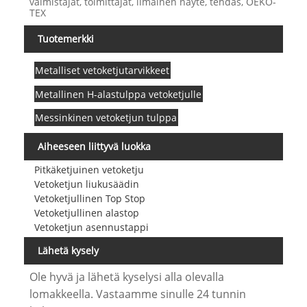
valmistajat, toimittajat, ilmainen näyte, tehdas, OEKO-
TEX
Tuotemerkki
Metalliset vetoketjutarvikkeet
Metallinen H-alastulppa vetoketjulle
Messinkinen vetoketjun tulppa
Aiheeseen liittyvä luokka
Pitkäketjuinen vetoketju
Vetoketjun liukusäädin
Vetoketjullinen Top Stop
Vetoketjullinen alastop
Vetoketjun asennustappi
Lähetä kysely
Ole hyvä ja lähetä kyselysi alla olevalla
lomakkeella. Vastaamme sinulle 24 tunnin