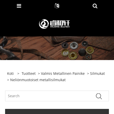
Koti
>
Tuotteet
>
Valmis Metallinen Painike
>
Silmukat
> Neliönmuotoiset metallisilmukat