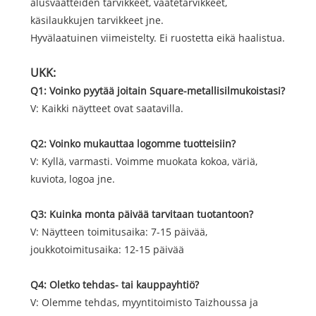
alusvaatteiden tarvikkeet, vaatetarvikkeet,
käsilaukkujen tarvikkeet jne.
Hyvälaatuinen viimeistelty. Ei ruostetta eikä haalistua.
UKK:
Q1: Voinko pyytää joitain Square-metallisilmukoistasi?
V: Kaikki näytteet ovat saatavilla.
Q2: Voinko mukauttaa logomme tuotteisiin?
V: Kyllä, varmasti. Voimme muokata kokoa, väriä,
kuviota, logoa jne.
Q3: Kuinka monta päivää tarvitaan tuotantoon?
V: Näytteen toimitusaika: 7-15 päivää,
joukkotoimitusaika: 12-15 päivää
Q4: Oletko tehdas- tai kauppayhtiö?
V: Olemme tehdas, myyntitoimisto Taizhoussa ja