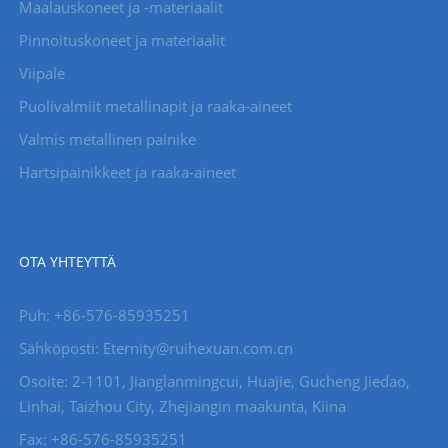
Maalauskoneet ja -materiaalit
Pinnoituskoneet ja materiaalit
Viipale
Puolivalmiit metallinapit ja raaka-aineet
Valmis metallinen painike
Hartsipainikkeet ja raaka-aineet
OTA YHTEYTTÄ
Puh: +86-576-85935251
Sähköposti: Eternity@ruihexuan.com.cn
Osoite: 2-1101, Jianglanmingcui, Huajie, Gucheng Jiedao,
Linhai, Taizhou City, Zhejiangin maakunta, Kiina
Fax: +86-576-85935251