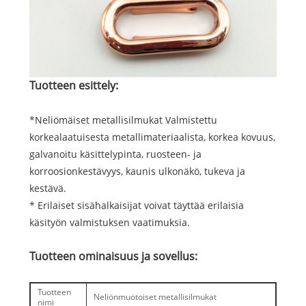
Tuotteen esittely:
*Neliömäiset metallisilmukat Valmistettu
korkealaatuisesta metallimateriaalista, korkea kovuus,
galvanoitu käsittelypinta, ruosteen- ja
korroosionkestävyys, kaunis ulkonäkö, tukeva ja
kestävä.
* Erilaiset sisähalkaisijat voivat täyttää erilaisia ​​
käsityön valmistuksen vaatimuksia.
Tuotteen ominaisuus ja sovellus:
Tuotteen
Neliönmuotoiset metallisilmukat
nimi