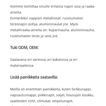
Voimme toimittaa sinulle erilaisia ​​napin osia ja raaka-
aineita.
Esimerkiksi nappien metalliosat: ruostumaton
teräsnapin pohja, alumiininaulat jne. Myös
metalliraaka-aineita on: kuparinauha, alumiininauha,
ruostumaton teräs ja seos jne.
Tuki ODM, OEM:
Saatavana eri väreissä, eri kokoisissa ja eri
materiaaleissa.
Lisää painikkeita saatavilla:
Meillä on enemmän painikkeita, kuten farkkunappi,
napsautusnappi, piikkinapit, soljet, housujen koukku,
vaatteiden niitit, silmukat, ompelunapit,