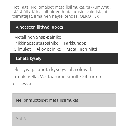
Hot Tags: Neliömäiset metallisilmukat, tukkumyynti,
räätälöity, Kiina, alhainen hinta, uusin, valmistajat,
toimittajat, ilmainen näyte, tehdas, OEKO-TEX
Aiheeseen liittyvä luokka
Metallinen Snap-painike
Piikkinapsautuspainike
Farkkunappi
Silmukat
Alloy painike
Metallinen niitti
Lähetä kysely
Ole hyvä ja lähetä kyselysi alla olevalla
lomakkeella. Vastaamme sinulle 24 tunnin
kuluessa.