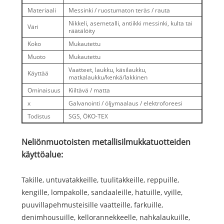
Materiaali
Messinki / ruostumaton teräs / rauta
Nikkeli, asemetalli, antiikki messinki, kulta tai
Väri
räätälöity
Koko
Mukautettu
Muoto
Mukautettu
Vaatteet, laukku, käsilaukku,
Käyttää
matkalaukku/kenkä/lakkinen
Ominaisuus
Kiiltävä / matta
x
Galvanointi / öljymaalaus / elektroforeesi
Todistus
SGS, ÖKO-TEX
Neliönmuotoisten metallisilmukkatuotteiden
käyttöalue:
Takille, untuvatakkeille, tuulitakkeille, reppuille,
kengille, lompakolle, sandaaleille, hatuille, vyille,
puuvillapehmusteisille vaatteille, farkuille,
denimhousuille, kellorannekkeelle, nahkalaukuille,