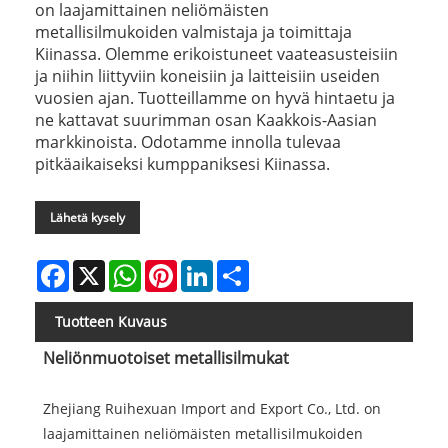
on laajamittainen neliömäisten
metallisilmukoiden valmistaja ja toimittaja
Kiinassa. Olemme erikoistuneet vaateasusteisiin
ja niihin liittyviin koneisiin ja laitteisiin useiden
vuosien ajan. Tuotteillamme on hyvä hintaetu ja
ne kattavat suurimman osan Kaakkois-Aasian
markkinoista. Odotamme innolla tulevaa
pitkäaikaiseksi kumppaniksesi Kiinassa.
Lähetä kysely
Facebook
X
WhatsApp
Pinterest
LinkedIn
Share
Tuotteen Kuvaus
Neliönmuotoiset metallisilmukat
Zhejiang Ruihexuan Import and Export Co., Ltd. on
laajamittainen neliömäisten metallisilmukoiden