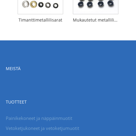
Timanttimetallilisarat
Mukautetut metallilisarat
MEISTÄ
TUOTTEET
Painikekoneet ja näppäinmuotit
Vetoketjukoneet ja vetoketjumuotit