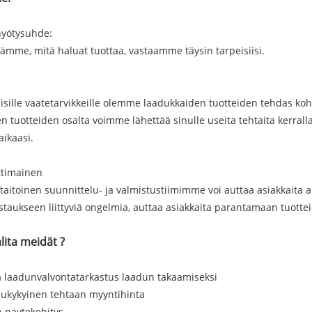
hyötysuhde:
ämme, mitä haluat tuottaa, vastaamme täysin tarpeisiisi.
isille vaatetarvikkeille olemme laadukkaiden tuotteiden tehdas koh
 tuotteiden osalta voimme lähettää sinulle useita tehtaita kerralla, 
aikaasi.
timainen
aitoinen suunnittelu- ja valmistustiimimme voi auttaa asiakkaita
staukseen liittyviä ongelmia, auttaa asiakkaita parantamaan tuott
alita meidät ?
a laadunvalvontatarkastus laadun takaamiseksi
ilukykyinen tehtaan myyntihinta
 näytekehitys