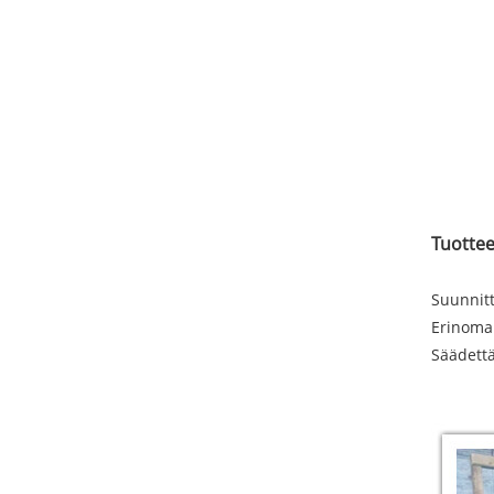
Tuottee
Suunnitt
Erinoma
Säädett