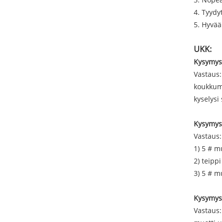
4. Tyydy
5. Hyvää
UKK:
Kysymys 
Vastaus:
koukkumu
kyselysi
Kysymys 
Vastaus:
1) 5 # m
2) teipp
3) 5 # m
Kysymys 
Vastaus: