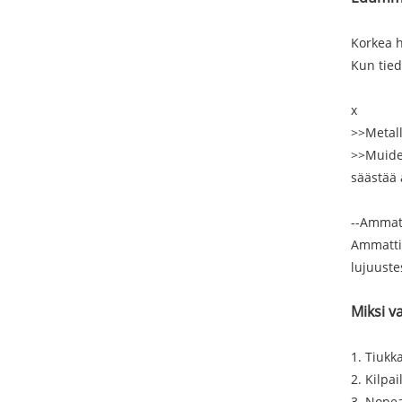
Korkea 
Kun tied
x
>>Metall
>>Muiden
säästää 
--Ammat
Ammattit
lujuuste
Miksi v
1. Tiukk
2. Kilpa
3. Nopea