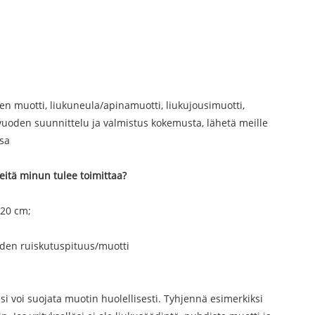
en muotti, liukuneula/apinamuotti, liukujousimuotti,
vuoden suunnittelu ja valmistus kokemusta, lähetä meille
ssa
eitä minun tulee toimittaa?
 20 cm;
aiden ruiskutuspituus/muotti
si voi suojata muotin huolellisesti. Tyhjennä esimerkiksi