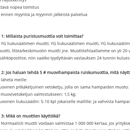
ttävä nopea toimitus
 ennen myyntiä ja myynnin jälkeistä palvelua
1: Millaista puristusmuottia voit toimittaa?
 YG liukusäätimen muotti, YG liukusäätimen muotti, YG liukusäätim
otti, litteä/keskimuotin muotti jne. Muottitehtaallamme on yli 20 
 sähköpostitse, niin saatko tyydyttävän vastauksen 24 tunnin kulue
2: Jos haluan tehdä 5 # muovihampaista ruiskumuottia, mitä näytt
 lähetä meille:
uovinen pitkäketjuinen vetoketju, jolla on sama hampaiden muoto:
i muovivetoketjun valmistukseen: 1,5 kg;
uovinen liukusäädin: 5-10 kpl jokaiselle mallille; ja vahvista hamp
3: Mikä on muottien käyttöikä?
 Normaalisti muotti voidaan valmistaa 1 000 000 kertaa, jos yritykse