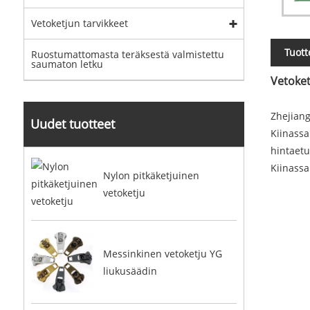
Vetoketjun tarvikkeet
Tuot
Ruostumattomasta teräksestä valmistettu
saumaton letku
Vetoket
Zhejiang
Uudet tuotteet
Kiinassa
hintaetu
Kiinassa
Nylon pitkäketjuinen
vetoketju
Messinkinen vetoketju YG
liukusäädin