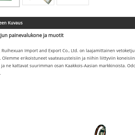
teen Kuvaus
jun painevalukone ja muotit
 Ruihexuan Import and Export Co., Ltd. on laajamittainen vetoketju
. Olemme erikoistuneet vaateasusteisiin ja niihin liittyviin koneisii
 ja ne kattavat suurimman osan Kaakkois-Aasian markkinoista. Od
.