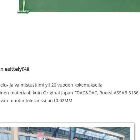
n esittelyï¼š
elu- ja valmistustiimi yli 20 vuoden kokemuksella
inen materiaali kuin Original Japan FDAC&DAC, Ruotsi ASSAB S136
ävän muotin toleranssi on t0.02MM