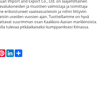
uan Import and Export Co., Ltd. on laajamittainen
evalukoneiden ja muottien valmistaja ja toimittaja
 erikoistuneet vaateasusteisiin ja niihin liittyviin
tteisiin useiden vuosien ajan. Tuotteillamme on hyvä
kattavat suurimman osan Kaakkois-Aasian markkinoista.
a tulevaa pitkäaikaiseksi kumppaniksesi Kiinassa.
hatsApp
Pinterest
LinkedIn
Share