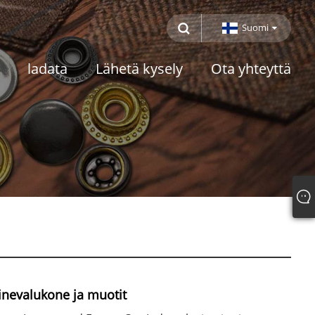
Suomi
ladata
Lähetä kysely
Ota yhteyttä
inevalukone ja muotit