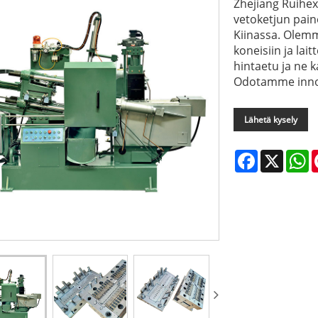
Zhejiang Ruihex
vetoketjun pain
Kiinassa. Olemme
koneisiin ja lai
hintaetu ja ne 
Odotamme innoll
Lähetä kysely
Facebook
X
W