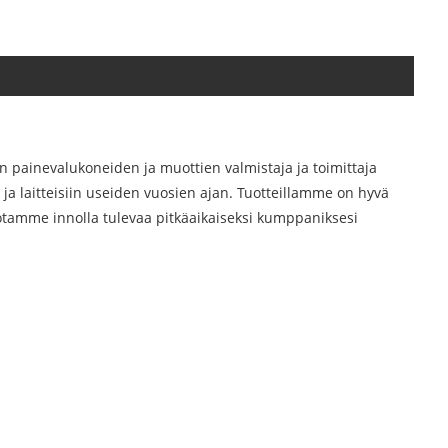
n painevalukoneiden ja muottien valmistaja ja toimittaja
n ja laitteisiin useiden vuosien ajan. Tuotteillamme on hyvä
otamme innolla tulevaa pitkäaikaiseksi kumppaniksesi