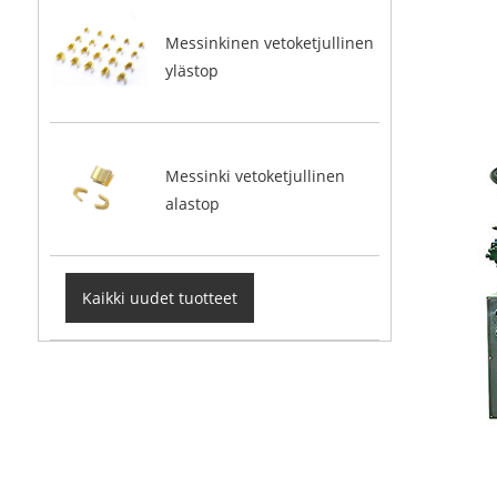
Messinkinen vetoketjullinen
ylästop
Messinki vetoketjullinen
alastop
Kaikki uudet tuotteet