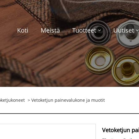
Koti
Meistä
Tuotteet
Uutiset
oketjukoneet
> Vetoketjun painevalukone ja muotit
Vetoketjun pa