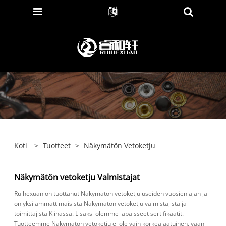
Koti
>
Tuotteet
>
Näkymätön Vetoketju
Näkymätön vetoketju Valmistajat
Ruihexuan on tuottanut Näkymätön vetoketju useiden vuosien ajan ja
on yksi ammattimaisista Näkymätön vetoketju valmistajista ja
toimittajista Kiinassa. Lisäksi olemme läpäisseet sertifikaatit.
Tuotteemme Näkymätön vetoketju ei ole vain korkealaatuinen, vaan