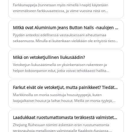
Farkkunappeja (tunnetaan myös nimellä I-napit) käytetään
enimmäkseen farkkuvaatteissa, ja viime vuosina niitä on
käytetty myös vapaa-ajan vaatteissa.
Mitkä ovat Aluminium Jeans Button Nails -naulojen ominaisuudet?
Pyydän anteeksi edellisessä vastauksessani aiheuttamaa
sekaannusta. Minulla ei kuitenkaan vieläkään ole erityistä tietoa
tuotteesta nimeltä "Aluminium Jeans Button Nails", koska se
näyttää olevan markkinarako tai erikoistuote.
Mikä on vetoketjullinen liukusäädin?
Vetoketjun liukusäätimellä on yksinkertaisen rakenteen ja
helpon kokoonpanon edut, jotka voivat tehokkaasti hallita
vetoketjun avaamista ja sulkemista, varmistaen sileän ja
mukavan käytön.
Farkut eivät ole vetoketjut, mutta painikkeet? Tiedätkö syyn?
Markkinoilla on monia suosittuja housutyyppejä, kuten
laajajalkaiset housut ja laihat housut. Meillä on monia tyylejä,
joista valita, mutta havaitsimme, että yksi yhteinen asia on, että
heillä kaikilla on painikkeet edessä. Miksi tämä on?
Laadukkaat ruostumattomasta teräksestä valmistetut nauhat – Todellinen suorituskyky tarkkuusvalmistukseen
Zhejiang Ruihexuan toimitti äskettäin erän ruostumattomia
teräsnauhoja metalliosien valmistajalle Kaakkois-Aasiassa.