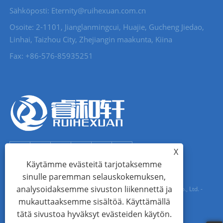
Sähköposti: Eternity@ruihexuan.com.cn
Osoite: 2-1101, Jianglanmingcui, Huajie, Gucheng Jiedao,
Linhai, Taizhou City, Zhejiangin maakunta, Kiina
Fax: +86-576-85935251
X
Käytämme evästeitä tarjotaksemme
sinulle paremman selauskokemuksen,
analysoidaksemme sivuston liikennettä ja
Tekijänoikeus © 2022 Zhejiang Ruihexuan Import and Export Co., Ltd. -
mukauttaaksemme sisältöä. Käyttämällä
Metallinäppien, vetoketjun liukukappaleiden valmistajat,
tätä sivustoa hyväksyt evästeiden käytön.
metallisilmukkatoimittajat - Kaikki oikeudet pidätetään