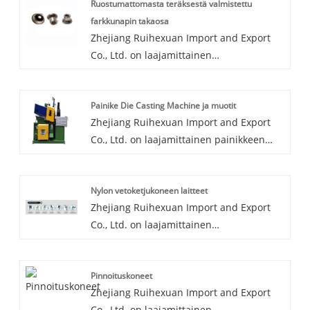
Ruostumattomasta teräksestä valmistettu
farkkunapin takaosa
Zhejiang Ruihexuan Import and Export
Co., Ltd. on laajamittainen
ruostumattomasta teräksestä valmistettu
farkkunapin takaosan valmistaja ja
Painike Die Casting Machine ja muotit
toimittaja Kiinassa. Olemme
Zhejiang Ruihexuan Import and Export
erikoistuneet vaateasusteisiin ja niihin
Co., Ltd. on laajamittainen painikkeen
liittyviin koneisiin ja laitteisiin useiden
die-valukone ja muottien valmistaja ja
vuosien ajan. Tuotteillamme on hyvä
toimittaja Kiinassa. Olemme
hintaetu ja ne kattavat suurimman osan
Nylon vetoketjukoneen laitteet
erikoistuneet vaatteiden tarvikkeisiin ja
Kaakkois-Aasian markkinoista.
Zhejiang Ruihexuan Import and Export
siihen liittyviin koneisiin ja laitteisiin
Odotamme innolla tulevaa pitkäaikaiseksi
Co., Ltd. on laajamittainen
monien vuosien ajan. Tuotteillamme on
kumppaniksesi Kiinassa.
nailonvetoketjukoneiden valmistaja ja
hyvä hintaetu ja ne kattavat suurimman
toimittaja Kiinassa. Olemme
osan Kaakkois -Aasian markkinoista.
Pinnoituskoneet
erikoistuneet vaateasusteisiin ja niihin
Odotamme innolla tulevan pitkäaikaiseen
Zhejiang Ruihexuan Import and Export
liittyviin koneisiin ja laitteisiin useiden
kumppaniksi Kiinassa.
Co., Ltd. on laajamittainen