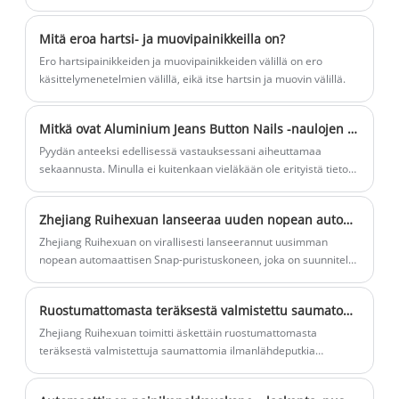
kumppaniksesi Kiinassa.
Mitä eroa hartsi- ja muovipainikkeilla on?
Ero hartsipainikkeiden ja muovipainikkeiden välillä on ero
käsittelymenetelmien välillä, eikä itse hartsin ja muovin välillä.
Mitkä ovat Aluminium Jeans Button Nails -naulojen ominaisuudet?
Pyydän anteeksi edellisessä vastauksessani aiheuttamaa
sekaannusta. Minulla ei kuitenkaan vieläkään ole erityistä tietoa
tuotteesta nimeltä "Aluminium Jeans Button Nails", koska se
näyttää olevan markkinarako tai erikoistuote.
Zhejiang Ruihexuan lanseeraa uuden nopean automaattisen Snap-puristuskoneen
Zhejiang Ruihexuan on virallisesti lanseerannut uusimman
nopean automaattisen Snap-puristuskoneen, joka on suunniteltu
erityisesti vaate-, laukku- ja nahkatavarateollisuudelle. Tämä
laitteisto auttaa siihen liittyviä yrityksiä optimoimaan
Ruostumattomasta teräksestä valmistettu saumaton ilmanlähdeputki – puhdas, tiivis paineilman toimitus
tuotantoprosesseja ja parantamaan tehokkuutta.
Zhejiang Ruihexuan toimitti äskettäin ruostumattomasta
teräksestä valmistettuja saumattomia ilmanlähdeputkia
tuotantolaitokseen Kaakkois-Aasiassa. Kahden kuukauden
jatkuvan käytön jälkeen paineilmajärjestelmässään asiakas