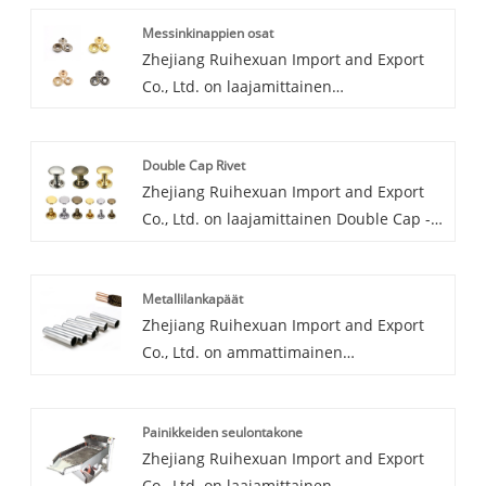
Messinkinappien osat
Zhejiang Ruihexuan Import and Export
Co., Ltd. on laajamittainen
messinkinappien osien valmistaja ja
toimittaja Kiinassa. Olemme
Double Cap Rivet
erikoistuneet vaateasusteisiin ja niihin
Zhejiang Ruihexuan Import and Export
liittyviin koneisiin ja laitteisiin useiden
Co., Ltd. on laajamittainen Double Cap -
vuosien ajan. Tuotteillamme on hyvä
niittien valmistaja ja toimittaja Kiinassa.
hintaetu ja ne kattavat suurimman osan
Olemme erikoistuneet vaateasusteisiin ja
Kaakkois-Aasian markkinoista.
Metallilankapäät
niihin liittyviin koneisiin ja laitteisiin
Odotamme innolla tulevaa pitkäaikaiseksi
Zhejiang Ruihexuan Import and Export
useiden vuosien ajan. Tuotteillamme on
kumppaniksesi Kiinassa.
Co., Ltd. on ammattimainen
hyvä hintaetu ja ne kattavat suurimman
metallijohdon päättyy valmistaja ja
osan Kaakkois-Aasian markkinoista.
toimittaja Kiinassa. Tärkeimmät
Odotamme innolla tulevaa pitkäaikaiseksi
Painikkeiden seulontakone
projektimme, mukaan lukien
kumppaniksesi Kiinassa.
Zhejiang Ruihexuan Import and Export
painikkeiden suunnittelu, tuotanto-,
Co., Ltd. on laajamittainen