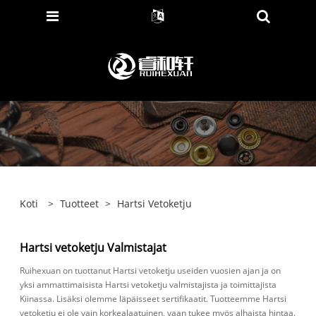
Koti
>
Tuotteet
>
Hartsi Vetoketju
Hartsi vetoketju Valmistajat
Ruihexuan on tuottanut Hartsi vetoketju useiden vuosien ajan ja on
yksi ammattimaisista Hartsi vetoketju valmistajista ja toimittajista
Kiinassa. Lisäksi olemme läpäisseet sertifikaatit. Tuotteemme Hartsi
vetoketju ei ole vain korkealaatuinen, vaan tukee myös alhaista hintaa.