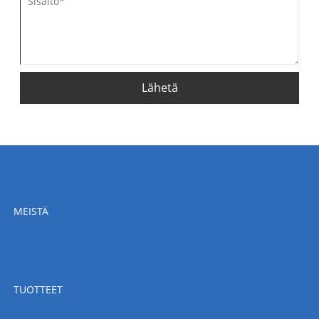
Lähetä
MEISTÄ
TUOTTEET