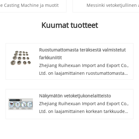
ie Casting Machine ja muotit
Messinki vetoketjullinen 
Kuumat tuotteet
Ruostumattomasta teräksestä valmistetut
farkkuniitit
Zhejiang Ruihexuan Import and Export Co.,
Ltd. on laajamittainen ruostumattomasta
teräksestä valmistettujen farkkuniittien
valmistaja ja toimittaja Kiinassa. Olemme
Näkymätön vetoketjukonelaitteisto
erikoistuneet vaateasusteisiin ja niihin
Zhejiang Ruihexuan Import and Export Co.,
liittyviin koneisiin ja laitteisiin useiden
Ltd. on laajamittainen korkean tarkkuuden
vuosien ajan. Tuotteillamme on hyvä
messinkinauha Näkymättömän vetoketjun
hintaetu ja ne kattavat suurimman osan
koneen valmistaja ja toimittaja Kiinassa.
Kaakkois-Aasian markkinoista. Odotamme
Olemme erikoistuneet vaateasusteisiin ja
innolla tulevaa pitkäaikaiseksi