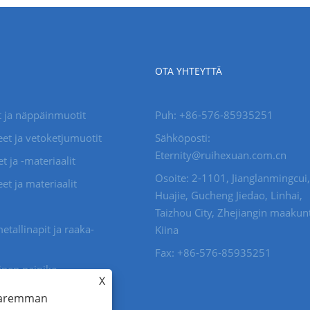
OTA YHTEYTTÄ
 ja näppäinmuotit
Puh: +86-576-85935251
et ja vetoketjumuotit
Sähköposti:
Eternity@ruihexuan.com.cn
 ja -materiaalit
Osoite: 2-1101, Jianglanmingcui,
et ja materiaalit
Huajie, Gucheng Jiedao, Linhai,
Taizhou City, Zhejiangin maakun
etallinapit ja raaka-
Kiina
Fax: +86-576-85935251
inen painike
X
et ja raaka-aineet
 paremman