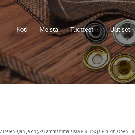
Koti
Meistä
Tuotteet
Uutiset
osien ajan ja on yksi ammattimaisista Pin Box ja Pin Pin Open End 