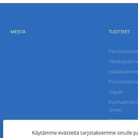
MEISTÄ
TUOTTEET
Painikekoneet
Vetoketjukone
Maalauskoneet
Pinnoituskone
Viipale
Puolivalmiit m
aineet
Valmis metall
Hartsipainikke
Käytämme evästeitä tarjotaksemme sinulle