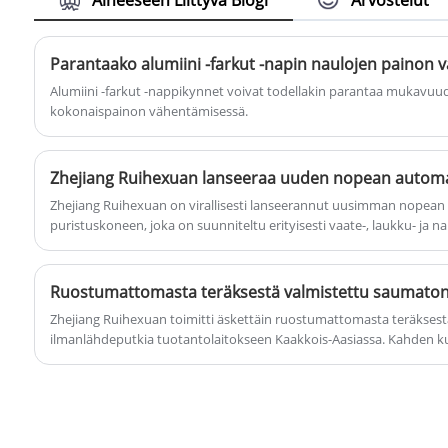
Aiheeseen Liittyvä Blogi
Arvostelut
valmistaja ja toimittaja Kiinassa. Olemme
erikoistuneet vaateasusteisiin ja niihin
liittyviin koneisiin ja laitteisiin useiden
vuosien ajan. Tuotteillamme on hyvä
Alumiini -farkut -nappikynnet voivat todellakin parantaa mukavu
hintaetu ja ne kattavat suurimman osan
kokonaispainon vähentämisessä.
Kaakkois-Aasian markkinoista. Odotamme
innolla tulevaa pitkäaikaiseksi
kumppaniksesi Kiinassa.
Zhejiang Ruihexuan on virallisesti lanseerannut uusimman nopean
puristuskoneen, joka on suunniteltu erityisesti vaate-, laukku- ja n
laitteisto auttaa siihen liittyviä yrityksiä optimoimaan tuotantopr
tehokkuutta.
Zhejiang Ruihexuan toimitti äskettäin ruostumattomasta teräkses
ilmanlähdeputkia tuotantolaitokseen Kaakkois-Aasiassa. Kahden k
paineilmajärjestelmässään asiakas ilmoitti, ettei ilmavuotoja ollut ja
kaikilla tuotantolinjoilla. Tämä on merkittävä parannus aiempaan hi