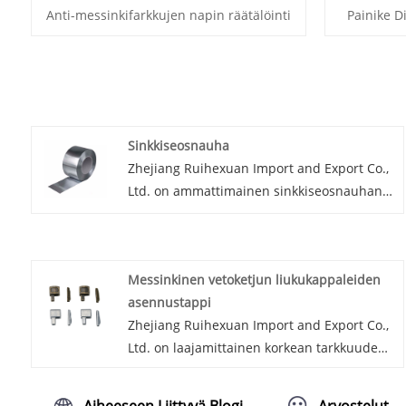
Anti-messinkifarkkujen napin räätälöinti
Painike D
Sinkkiseosnauha
Zhejiang Ruihexuan Import and Export Co.,
Ltd. on ammattimainen sinkkiseosnauhan
valmistaja ja toimittaja Kiinassa.
Pääprojektimme ovat nappisuunnittelu,
tuotanto, tuonti- ja vientikauppa, nappeihin
Messinkinen vetoketjun liukukappaleiden
liittyvien tuotantolaitteiden valmistus ja
asennustappi
myynti.
Zhejiang Ruihexuan Import and Export Co.,
Ltd. on laajamittainen korkean tarkkuuden
messinkinauha messinkivetoketjun
liukukappaleiden asennustappien