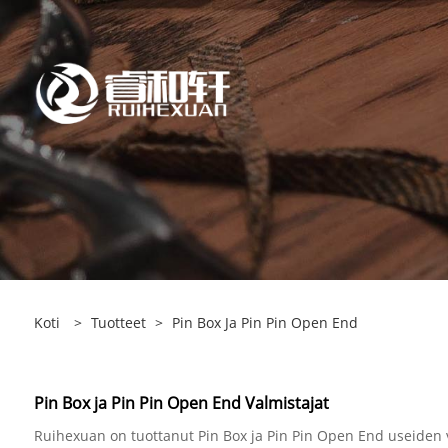
Koti
>
Tuotteet
>
Pin Box Ja Pin Pin Open End
Pin Box ja Pin Pin Open End Valmistajat
Ruihexuan on tuottanut Pin Box ja Pin Pin Open End useiden vu