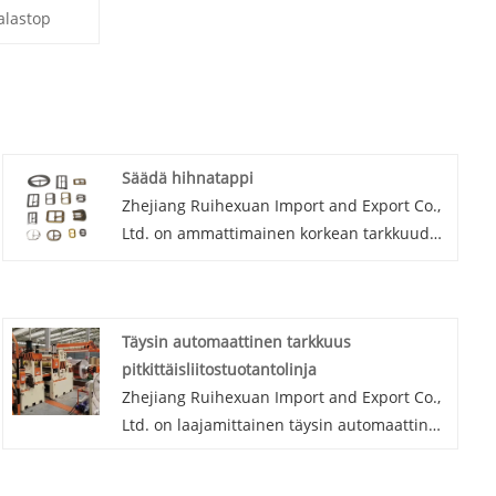
alastop
Säädä hihnatappi
Zhejiang Ruihexuan Import and Export Co.,
Ltd. on ammattimainen korkean tarkkuuden
metallisolku käsilaukkujen valmistajalle ja
toimittajalle Kiinassa. Tärkeimmät
projektimme, mukaan lukien painikkeiden
Täysin automaattinen tarkkuus
suunnittelu, tuotanto-, tuonti- ja
pitkittäisliitostuotantolinja
vientikauppa, nappiin liittyvät
Zhejiang Ruihexuan Import and Export Co.,
tuotantolaitteiden valmistus ja myynti.
Ltd. on laajamittainen täysin automaattinen
Ammattitaitoisen valmistajan avulla
tarkkuus pitkittäisleikkaustuotantolinjan
haluamme tarjota sinulle säätämään
valmistaja ja toimittaja Kiinassa.
vyötappi-soljet.