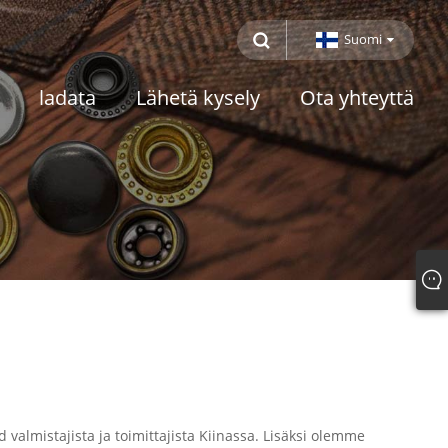
Suomi
ladata
Lähetä kysely
Ota yhteyttä
valmistajista ja toimittajista Kiinassa. Lisäksi olemme