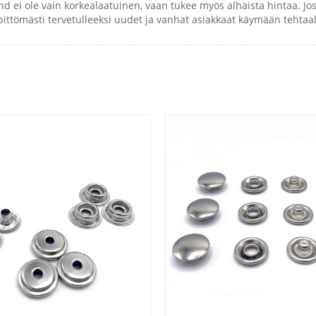
End ei ole vain korkealaatuinen, vaan tukee myös alhaista hintaa. 
pittömästi tervetulleeksi uudet ja vanhat asiakkaat käymään teht